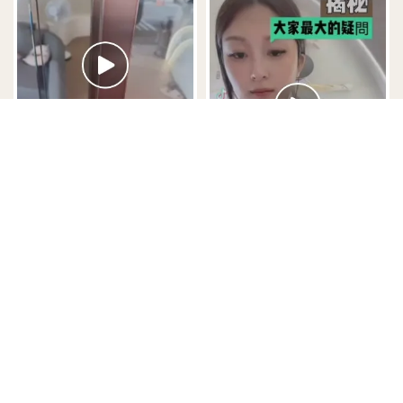
很溫暖吧？
台中寵物遺體水化 浪浪服務