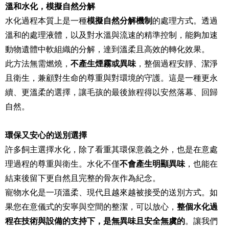
溫和水化，模擬自然分解
水化過程本質上是一種
模擬自然分解機制
的處理方式。透過
溫和的處理液體，以及對水溫與流速的精準控制，能夠加速
動物遺體中軟組織的分解，達到溫柔且高效的轉化效果。
此方法無需燃燒，
不產生煙霧或異味
，整個過程安靜、潔淨
且衛生，兼顧對生命的尊重與對環境的守護。這是一種更永
續、更溫柔的選擇，讓毛孩的最後旅程得以安然落幕、回歸
自然。
環保又安心的送別選擇
許多飼主選擇水化，除了看重其環保意義之外，也是在意處
理過程的尊重與衛生。水化不僅
不會產生明顯異味
，也能在
結束後留下更自然且完整的骨灰作為紀念。
寵物水化是一項溫柔、現代且越來越被接受的送別方式。如
果您在意儀式的安寧與空間的整潔，可以放心，
整個水化過
程在技術與設備的支持下，是無異味且安全無虞的
。讓我們